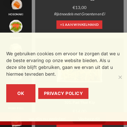
€
13,00
Rijstnoedels met Groenten en Ei
HOSOMAKI
+1 AAN WINKELMAND
SASHIMI
We gebruiken cookies om ervoor te zorgen dat we u
de beste ervaring op onze website bieden. Als u
IN/OUT ROLL
deze site blijft gebruiken, gaan we ervan uit dat u
hiermee tevreden bent.
SPECIAL ROLL
OK
PRIVACY POLICY
101. Pad Thai Kip
HAND ROLL
€
14,00
Rijstnoedels met Kip, Ei en Groenten
we zijn nu gesloten
Verberg dit