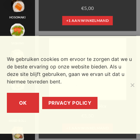
€
5,00
HOSOMAKI
+1 AAN WINKELMAND
SASHIMI
We gebruiken cookies om ervoor te zorgen dat we u
de beste ervaring op onze website bieden. Als u
IN/OUT ROLL
deze site blijft gebruiken, gaan we ervan uit dat u
hiermee tevreden bent.
SPECIAL ROLL
OK
PRIVACY POLICY
10. Edamame Spicy
€
5,50
HAND ROLL
+1 AAN WINKELMAND